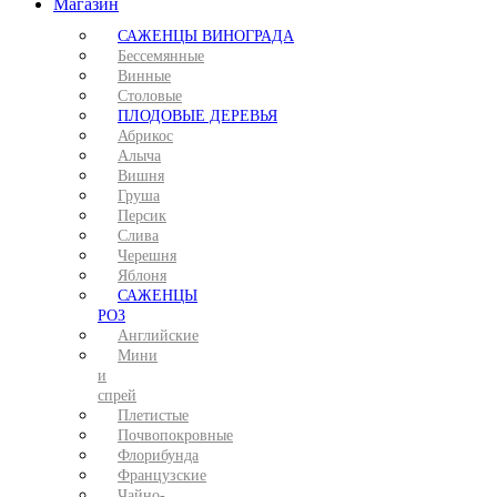
Магазин
САЖЕНЦЫ ВИНОГРАДА
Бессемянные
Винные
Столовые
ПЛОДОВЫЕ ДЕРЕВЬЯ
Абрикос
Алыча
Вишня
Груша
Персик
Слива
Черешня
Яблоня
САЖЕНЦЫ
РОЗ
Английские
Мини
и
спрей
Плетистые
Почвопокровные
Флорибунда
Французские
Чайно-