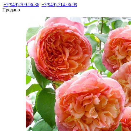
+7(949)-709-96-36
+7(949)-714-06-99
Продано