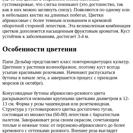
густомахровые, что слегка поникают (это достоинство, так
как в них можно заглянуть снизу). Появляются по одному или
в небольших кистях на длинных побегах. Цветки
абрикосовые с более темным основанием и кремовой
оборотной стороной лепестков. Эта великолепная комбинация
цветков дополняется насыщенным фруктовым ароматом. Куст
устойчив к заболеваниям, достигает 3-4 м.
Особенности цветения
Папи Дельбар представляет класс повторноцветущих культур.
Цветение у растения волнообразное, поэтому куст всегда
усыпан красивыми розочками. Начинают распускаться
бутоны в начале лета, а завершается процесс с приходом
морозов (в октябре).
Конусовидные бутоны абрикосово-розового цвета
раскрываются нежными крупными цветками диаметром в 12-
13 см. Форма у розы чашевидная или розетковидная.
Структура у густомахрового цветка достаточно тугая,
состоящая из множества (60-80) лепестков с бархатистым
налетом. Завораживает роза своим окрасом, сочетающим
теплые и нежные тона: от персиково-абрикосового до более
кремового с оттенками розового. Внешне роза выглядит