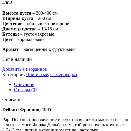
400
₽
Высота куста
– 300-400 см
Ширина куста
– 200 см
Цветение
– обильное, повторное
Диаметр цветка
– 13-15 см
Бутоны
– густомахровые
Цвет
– абрикосовый
Аромат
– насыщенный, фруктовый
Нет в наличии
Добавить в избранное
Категории:
Плетистые
,
Саженцы роз
Описание
Отзывы (0)
Описание
Delbard Франция, 1995
Papi Delbard, произведение искусства великого мастера назван
в честь самого Жоржа Дельбара. У этой розы очень крупные
(12-13 см) цветки в старинном стиле, настолько