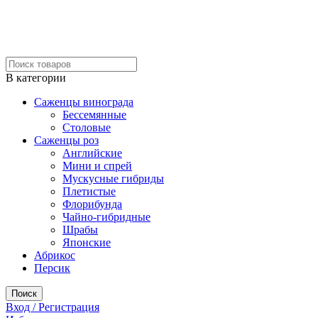
В категории
Саженцы винограда
Бессемянные
Столовые
Саженцы роз
Английские
Мини и спрей
Мускусные гибриды
Плетистые
Флорибунда
Чайно-гибридные
Шрабы
Японские
Абрикос
Персик
Поиск
Вход / Регистрация