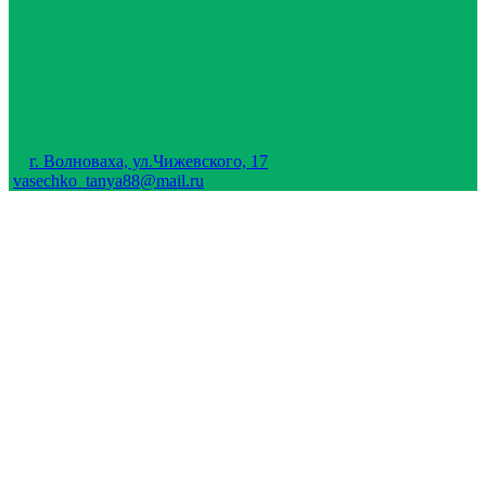
г. Волноваха, ул.Чижевского, 17
vasechko_tanya88@mail.ru