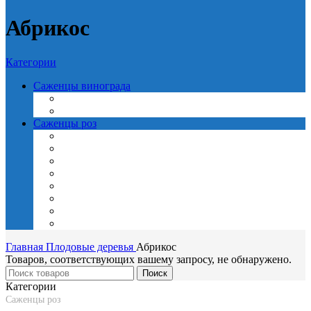
Абрикос
Категории
Саженцы винограда
Бессемянные
Столовые
Саженцы роз
Английские
Мини и спрей
Мускусные гибриды
Плетистые
Флорибунда
Чайно-гибридные
Шрабы
Японские
Главная
Плодовые деревья
Абрикос
Товаров, соответствующих вашему запросу, не обнаружено.
Поиск
Категории
Саженцы роз