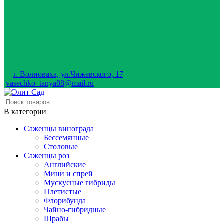
г. Волноваха, ул.Чижевского, 17
vasechko_tanya88@mail.ru
В категории
Саженцы винограда
Бессемянные
Столовые
Саженцы роз
Английские
Мини и спрей
Мускусные гибриды
Плетистые
Флорибунда
Чайно-гибридные
Шрабы