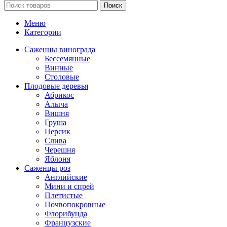
Поиск
Меню
Категории
Саженцы винограда
Бессемянные
Винные
Столовые
Плодовые деревья
Абрикос
Алыча
Вишня
Груша
Персик
Слива
Черешня
Яблоня
Саженцы роз
Английские
Мини и спрей
Плетистые
Почвопокровные
Флорибунда
Французские