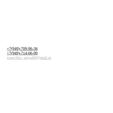
+7(949)-709-96-36
+7(949)-714-06-99
vasechko_tanya88@mail.ru