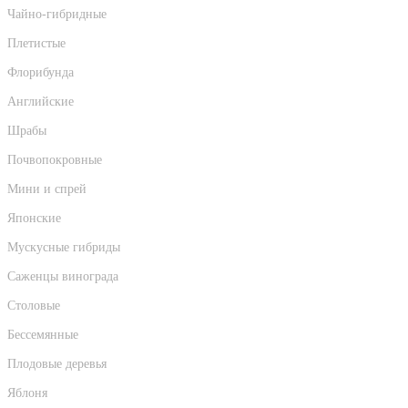
Чайно-гибридные
Плетистые
Флорибунда
Английские
Шрабы
Почвопокровные
Мини и спрей
Японские
Мускусные гибриды
Саженцы винограда
Столовые
Бессемянные
Плодовые деревья
Яблоня