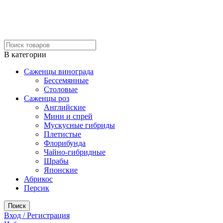
В категории
Саженцы винограда
Бессемянные
Столовые
Саженцы роз
Английские
Мини и спрей
Мускусные гибриды
Плетистые
Флорибунда
Чайно-гибридные
Шрабы
Японские
Абрикос
Персик
Поиск
Вход / Регистрация