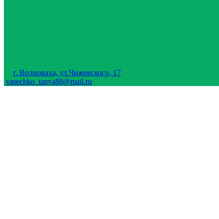
г. Волноваха, ул.Чижевского, 17
vasechko_tanya88@mail.ru