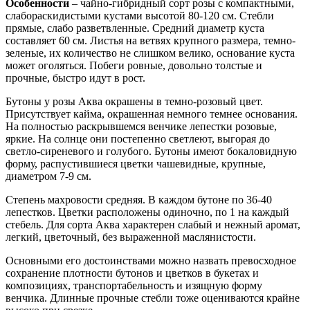
Особенности
– чайно-гибридный сорт розы с компактными,
слабораскидистыми кустами высотой 80-120 см. Стебли
прямые, слабо разветвленные. Средний диаметр куста
составляет 60 см. Листья на ветвях крупного размера, темно-
зеленые, их количество не слишком велико, основание куста
может оголяться. Побеги ровные, довольно толстые и
прочные, быстро идут в рост.
Бутоны у розы Аква окрашены в темно-розовый цвет.
Присутствует кайма, окрашенная немного темнее основания.
На полностью раскрывшемся венчике лепестки розовые,
яркие. На солнце они постепенно светлеют, выгорая до
светло-сиреневого и голубого. Бутоны имеют бокаловидную
форму, распустившиеся цветки чашевидные, крупные,
диаметром 7-9 см.
Степень махровости средняя. В каждом бутоне по 36-40
лепестков. Цветки расположены одиночно, по 1 на каждый
стебель. Для сорта Аква характерен слабый и нежный аромат,
легкий, цветочный, без выраженной маслянистости.
Основными его достоинствами можно назвать превосходное
сохранение плотности бутонов и цветков в букетах и
композициях, транспортабельность и изящную форму
венчика. Длинные прочные стебли тоже оцениваются крайне