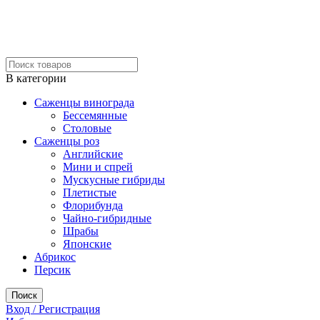
В категории
Саженцы винограда
Бессемянные
Столовые
Саженцы роз
Английские
Мини и спрей
Мускусные гибриды
Плетистые
Флорибунда
Чайно-гибридные
Шрабы
Японские
Абрикос
Персик
Поиск
Вход / Регистрация