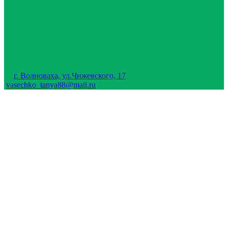
г. Волноваха, ул.Чижевского, 17
vasechko_tanya88@mail.ru