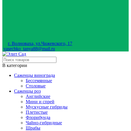
г. Волноваха, ул.Чижевского, 17
vasechko_tanya88@mail.ru
В категории
Саженцы винограда
Бессемянные
Столовые
Саженцы роз
Английские
Мини и спрей
Мускусные гибриды
Плетистые
Флорибунда
Чайно-гибридные
Шрабы