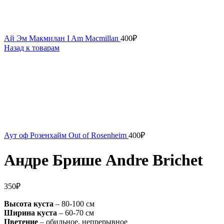
Ай Эм Макмилан I Am Macmillan
400
₽
Назад к товарам
Аут оф Розенхайм Out of Rosenheim
400
₽
Андре Брише Andre Brichet
350
₽
Высота куста
– 80-100 см
Ширина куста
– 60-70 см
Цветение
– обильное, непрерывное