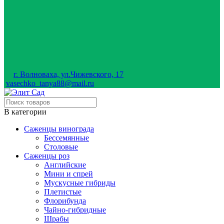
г. Волноваха, ул.Чижевского, 17
vasechko_tanya88@mail.ru
В категории
Саженцы винограда
Бессемянные
Столовые
Саженцы роз
Английские
Мини и спрей
Мускусные гибриды
Плетистые
Флорибунда
Чайно-гибридные
Шрабы