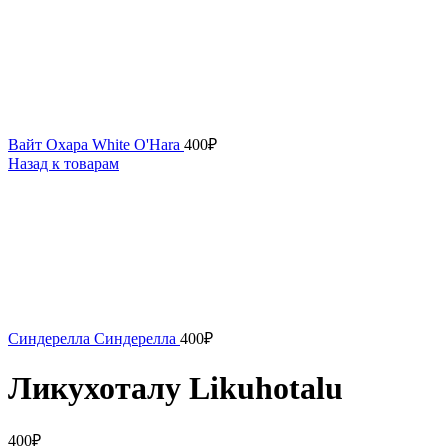
Вайт Охара White O'Hara
400
₽
Назад к товарам
Синдерелла Синдерелла
400
₽
Ликухоталу Likuhotalu
400
₽