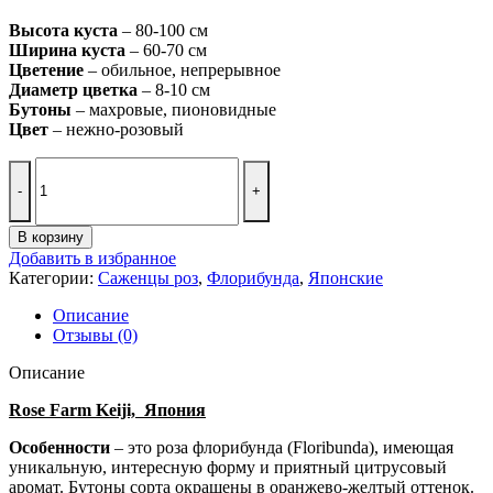
Высота куста
– 80-100 см
Ширина куста
– 60-70 см
Цветение
– обильное, непрерывное
Диаметр цветка
– 8-10 см
Бутоны
– махровые, пионовидные
Цвет
– нежно-розовый
Количество
товара
Ликухоталу
Likuhotalu
В корзину
Добавить в избранное
Категории:
Саженцы роз
,
Флорибунда
,
Японские
Описание
Отзывы (0)
Описание
Rose Farm Keiji, Япония
Особенности
– это роза флорибунда (Floribunda), имеющая
уникальную, интересную форму и приятный цитрусовый
аромат. Бутоны сорта окрашены в оранжево-желтый оттенок.