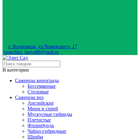
г. Волноваха, ул.Чижевского, 17
vasechko_tanya88@mail.ru
В категории
Саженцы винограда
Бессемянные
Столовые
Саженцы роз
Английские
Мини и спрей
Мускусные гибриды
Плетистые
Флорибунда
Чайно-гибридные
Шрабы