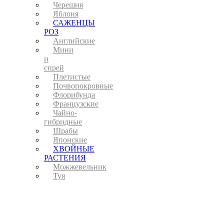
Черешня
Яблоня
САЖЕНЦЫ
РОЗ
Английские
Мини
и
спрей
Плетистые
Почвопокровные
Флорибунда
Французские
Чайно-
гибридные
Шрабы
Японские
ХВОЙНЫЕ
РАСТЕНИЯ
Можжевельник
Туя