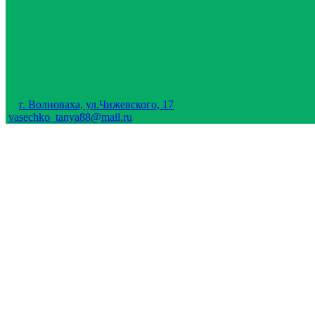
г. Волноваха, ул.Чижевского, 17
vasechko_tanya88@mail.ru