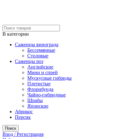
В категории
Саженцы винограда
Бессемянные
Столовые
Саженцы роз
Английские
Мини и спрей
Мускусные гибриды
Плетистые
Флорибунда
Чайно-гибридные
Шрабы
Японские
Абрикос
Персик
Поиск
Вход / Регистрация