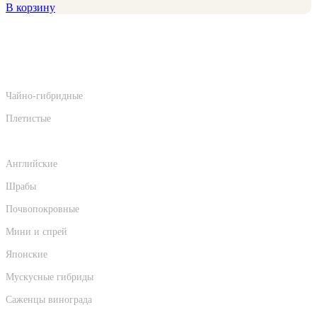
В корзину
Категории
Саженцы роз
Чайно-гибридные
Плетистые
Флорибунда
Английские
Шрабы
Почвопокровные
Мини и спрей
Японские
Мускусные гибриды
Саженцы винограда