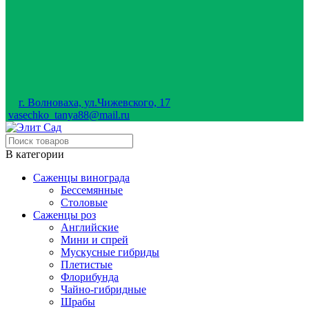
г. Волноваха, ул.Чижевского, 17
vasechko_tanya88@mail.ru
В категории
Саженцы винограда
Бессемянные
Столовые
Саженцы роз
Английские
Мини и спрей
Мускусные гибриды
Плетистые
Флорибунда
Чайно-гибридные
Шрабы