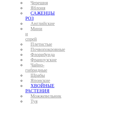
Черешня
Яблоня
САЖЕНЦЫ
РОЗ
Английские
Мини
и
спрей
Плетистые
Почвопокровные
Флорибунда
Французские
Чайно-
гибридные
Шрабы
Японские
ХВОЙНЫЕ
РАСТЕНИЯ
Можжевельник
Туя