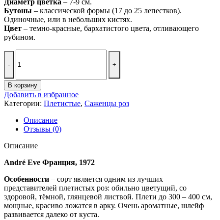
Диаметр цветка
– 7-9 см.
Бутоны
– классической формы (17 до 25 лепестков).
Одиночные, или в небольших кистях.
Цвет
– темно-красные, бархатистого цвета, отливающего
рубином.
Количество
товара
Ред
Парфюм
В корзину
Red
Добавить в избранное
Parfum
Категории:
Плетистые
,
Саженцы роз
Описание
Отзывы (0)
Описание
André Eve Франция, 1972
Особенности
– сорт является одним из лучших
представителей плетистых роз: обильно цветущий, со
здоровой, тёмной, глянцевой листвой. Плети до 300 – 400 см,
мощные, красиво ложатся в арку. Очень ароматные, шлейф
развивается далеко от куста.