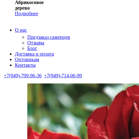
Абрикосовое
дерево
Подробнее
О нас
Предзаказ саженцев
Отзывы
Блог
Доставка и оплата
Оптовикам
Контакты
+7(949)-709-96-36
+7(949)-714-06-99