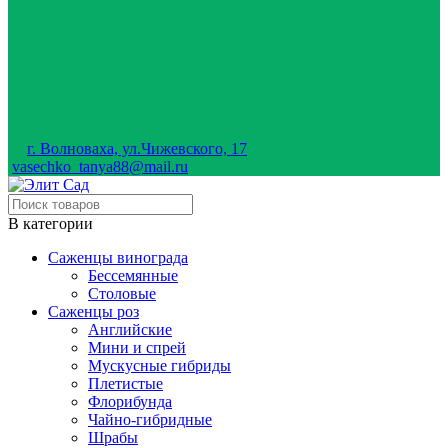
г. Волноваха, ул.Чижевского, 17
vasechko_tanya88@mail.ru
В категории
Саженцы винограда
Бессемянные
Столовые
Саженцы роз
Английские
Мини и спрей
Мускусные гибриды
Плетистые
Флорибунда
Чайно-гибридные
Шрабы