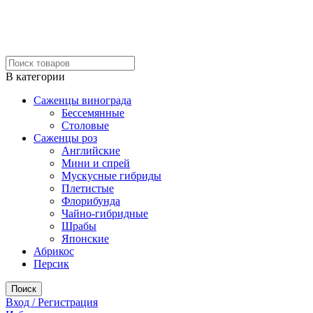
В категории
Саженцы винограда
Бессемянные
Столовые
Саженцы роз
Английские
Мини и спрей
Мускусные гибриды
Плетистые
Флорибунда
Чайно-гибридные
Шрабы
Японские
Абрикос
Персик
Поиск
Вход / Регистрация