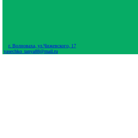
г. Волноваха, ул.Чижевского, 17
vasechko_tanya88@mail.ru