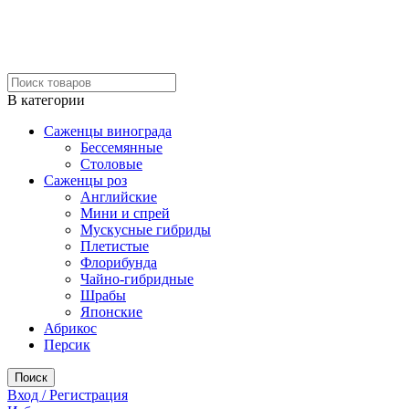
В категории
Саженцы винограда
Бессемянные
Столовые
Саженцы роз
Английские
Мини и спрей
Мускусные гибриды
Плетистые
Флорибунда
Чайно-гибридные
Шрабы
Японские
Абрикос
Персик
Поиск
Вход / Регистрация