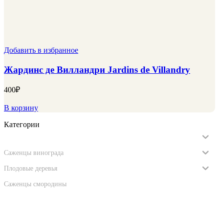
Добавить в избранное
Жардинс де Вилландри Jardins de Villandry
400
₽
В корзину
Категории
Саженцы роз
Саженцы винограда
Плодовые деревья
Саженцы смородины