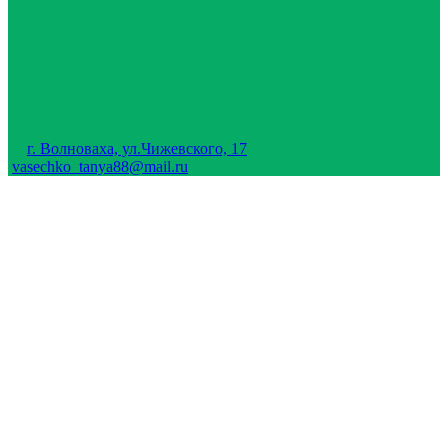
г. Волноваха, ул.Чижевского, 17
vasechko_tanya88@mail.ru