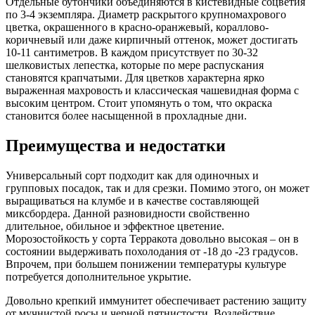
Отдельные бутончики объединяются в кистевидные соцветия
по 3-4 экземпляра. Диаметр раскрытого крупномахрового
цветка, окрашенного в красно-оранжевый, кораллово-
коричневый или даже кирпичный оттенок, может достигать
10-11 сантиметров. В каждом присутствует по 30-32
шелковистых лепестка, которые по мере распускания
становятся крапчатыми. Для цветков характерна ярко
выраженная махровость и классическая чашевидная форма с
высоким центром. Стоит упомянуть о том, что окраска
становится более насыщенной в прохладные дни.
Преимущества и недостатки
Универсальный сорт подходит как для одиночных и
групповых посадок, так и для срезки. Помимо этого, он может
выращиваться на клумбе и в качестве составляющей
миксбордера. Данной разновидности свойственно
длительное, обильное и эффектное цветение.
Морозостойкость у сорта Терракота довольно высокая – он в
состоянии выдерживать похолодания от -18 до -23 градусов.
Впрочем, при большем понижении температуры культуре
потребуется дополнительное укрытие.
Довольно крепкий иммунитет обеспечивает растению защиту
от мучнистой росы и черной пятнистости. Воздействие