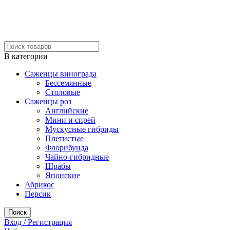
В категории
Саженцы винограда
Бессемянные
Столовые
Саженцы роз
Английские
Мини и спрей
Мускусные гибриды
Плетистые
Флорибунда
Чайно-гибридные
Шрабы
Японские
Абрикос
Персик
Поиск
Вход / Регистрация