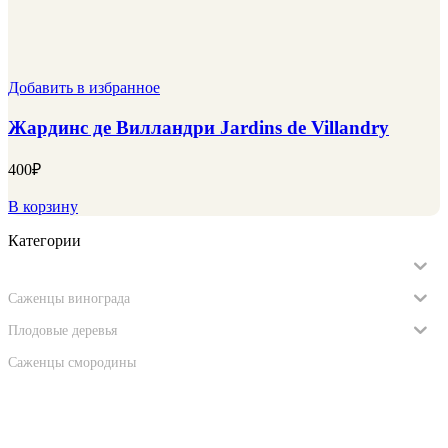
Добавить в избранное
Жардинс де Вилландри Jardins de Villandry
400
₽
В корзину
Категории
Саженцы роз
Саженцы винограда
Плодовые деревья
Саженцы смородины