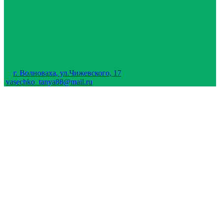
г. Волноваха, ул.Чижевского, 17
vasechko_tanya88@mail.ru