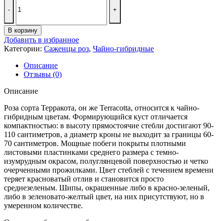
товара
Терракотта
Terracotta
В корзину
Добавить в избранное
Категории:
Саженцы роз
,
Чайно-гибридные
Описание
Отзывы (0)
Описание
Роза сорта Терракота, он же Terracotta, относится к чайно-
гибридным цветам. Формирующийся куст отличается
компактностью: в высоту прямостоячие стебли достигают 90-
110 сантиметров, а диаметр кроны не выходит за границы 60-
70 сантиметров. Мощные побеги покрыты плотными
листовыми пластинками среднего размера с темно-
изумрудным окрасом, полуглянцевой поверхностью и четко
очерченными прожилками. Цвет стеблей с течением времени
теряет красноватый отлив и становится просто
среднезеленым. Шипы, окрашенные либо в красно-зеленый,
либо в зеленовато-желтый цвет, на них присутствуют, но в
умеренном количестве.