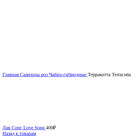
Главная
Саженцы роз
Чайно-гибридные
Терракотта Terracotta
Лав Сонг Love Song
400
₽
Назад к товарам