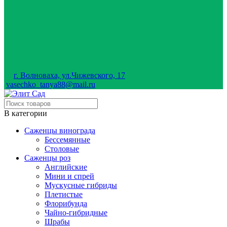
г. Волноваха, ул.Чижевского, 17
vasechko_tanya88@mail.ru
В категории
Саженцы винограда
Бессемянные
Столовые
Саженцы роз
Английские
Мини и спрей
Мускусные гибриды
Плетистые
Флорибунда
Чайно-гибридные
Шрабы