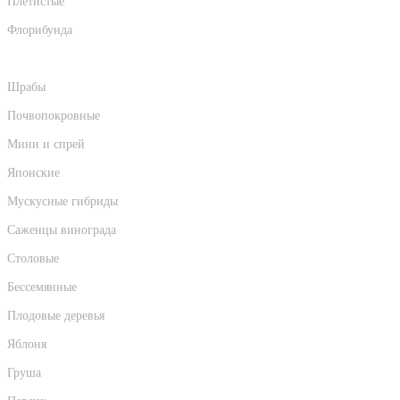
Плетистые
Флорибунда
Английские
Шрабы
Почвопокровные
Мини и спрей
Японские
Мускусные гибриды
Саженцы винограда
Столовые
Бессемянные
Плодовые деревья
Яблоня
Груша