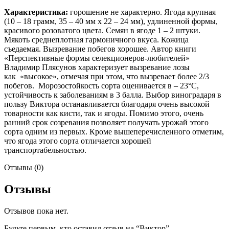
Характеристика:
горошение не характерно. Ягода крупная
(10 – 18 грамм, 35 – 40 мм х 22 – 24 мм), удлиненной формы,
красивого розоватого цвета. Семян в ягоде 1 – 2 штуки.
Мякоть среднеплотная гармоничного вкуса. Кожица
съедаемая. Вызревание побегов хорошее. Автор книги
«Перспективные формы селекционеров-любителей»
Владимир Плясунов характеризует вызревание лозы
как «высокое», отмечая при этом, что вызревает более 2/3
побегов. Морозостойкость сорта оценивается в – 23°С,
устойчивость к заболеваниям в 3 балла. Выбор виноградаря в
пользу Виктора останавливается благодаря очень высокой
товарности как кисти, так и ягоды. Помимо этого, очень
ранний срок созревания позволяет получать урожай этого
сорта одним из первых. Кроме вышеперечисленного отметим,
что ягода этого сорта отличается хорошей
транспортабельностью.
Отзывы (0)
Отзывы
Отзывов пока нет.
Будьте первым, кто оставил отзыв на “Виктор”