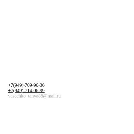
+7(949)-709-96-36
+7(949)-714-06-99
vasechko_tanya88@mail.ru
Политика конфиденциальности