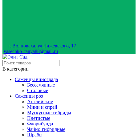
г. Волноваха, ул.Чижевского, 17
vasechko_tanya88@mail.ru
В категории
Саженцы винограда
Бессемянные
Столовые
Саженцы роз
Английские
Мини и спрей
Мускусные гибриды
Плетистые
Флорибунда
Чайно-гибридные
Шрабы