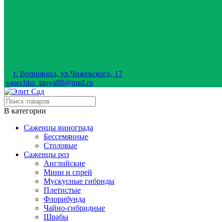
г. Волноваха, ул.Чижевского, 17
vasechko_tanya88@mail.ru
В категории
Саженцы винограда
Бессемянные
Столовые
Саженцы роз
Английские
Мини и спрей
Мускусные гибриды
Плетистые
Флорибунда
Чайно-гибридные
Шрабы