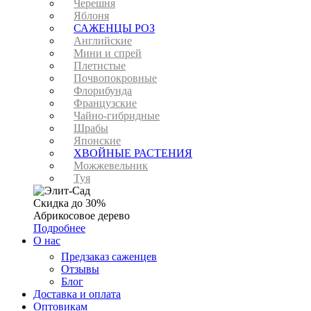
Черешня
Яблоня
САЖЕНЦЫ РОЗ
Английские
Мини и спрей
Плетистые
Почвопокровные
Флорибунда
Французские
Чайно-гибридные
Шрабы
Японские
ХВОЙНЫЕ РАСТЕНИЯ
Можжевельник
Туя
Скидка до 30%
Абрикосовое дерево
Подробнее
О нас
Предзаказ саженцев
Отзывы
Блог
Доставка и оплата
Оптовикам