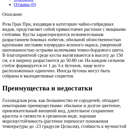
Отзывы (0)
Описание
Роза Гран При, входящая в категорию чайно-гибридных
видов, представляет собой прямостоячее растение с мощными
стеблями. Кусты характеризуются незначительным
разрастанием боковых побегов, обильной облиственностью
крупными листьями изумрудно-зеленого окраса, умеренной
шипованностью острыми колючками темно-бордового цвета.
В благоприятной среде кусты вытягиваются в высоту до 150
см, а в ширину разрастаются до 50-80 см. На каждом сильном
стебле формируется от 1 до 3-х бутонов, чаще всего
расположенных одиночно. Иногда бутоны могут быть
собраны в малоцветковые соцветия.
Преимущества и недостатки
Голландская роза, как большинство ее сородичей, обладает
некоторыми преимуществами: обильное и долгое цветение,
привлекательный внешний вид, длительное сохранение
красоты и свежести в срезанном виде, хорошая
морозоустойчивость (растение переносит понижения
температуры до -23 градусов Цельсия), стойкость к мучнистой