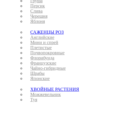
Груша
Персик
Слива
Черешня
Яблоня
САЖЕНЦЫ РОЗ
Английские
Мини и спрей
Плетистые
Почвопокровные
Флорибунда
Французские
Чайно-гибридные
Шрабы
Японские
ХВОЙНЫЕ РАСТЕНИЯ
Можжевельник
Туя