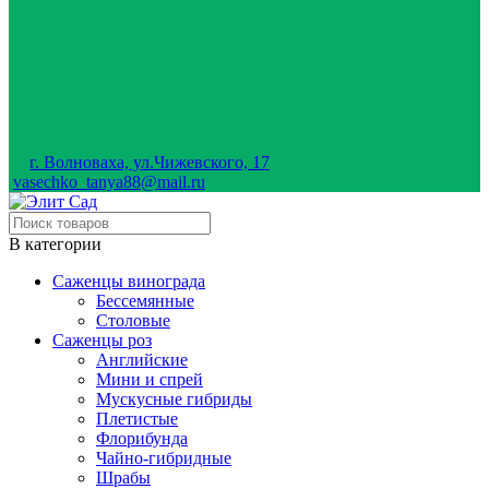
г. Волноваха, ул.Чижевского, 17
vasechko_tanya88@mail.ru
В категории
Саженцы винограда
Бессемянные
Столовые
Саженцы роз
Английские
Мини и спрей
Мускусные гибриды
Плетистые
Флорибунда
Чайно-гибридные
Шрабы