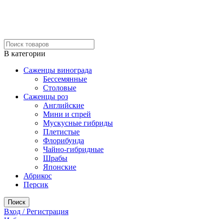
В категории
Саженцы винограда
Бессемянные
Столовые
Саженцы роз
Английские
Мини и спрей
Мускусные гибриды
Плетистые
Флорибунда
Чайно-гибридные
Шрабы
Японские
Абрикос
Персик
Поиск
Вход / Регистрация