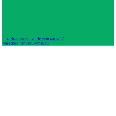
г. Волноваха, ул.Чижевского, 17
vasechko_tanya88@mail.ru