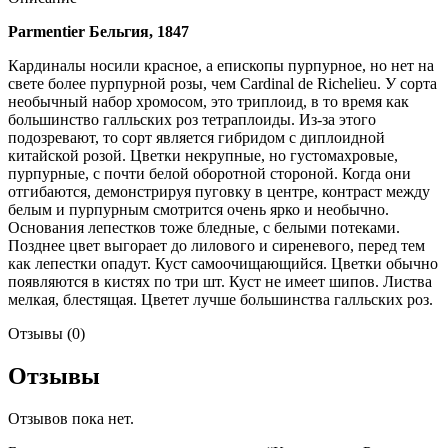
Parmentier Бельгия, 1847
Кардиналы носили красное, а епископы пурпурное, но нет на
свете более пурпурной розы, чем Cardinal de Richelieu. У сорта
необычный набор хромосом, это триплоид, в то время как
большинство галльских роз тетраплоиды. Из-за этого
подозревают, то сорт является гибридом с диплоидной
китайской розой. Цветки некрупные, но густомахровые,
пурпурные, с почти белой оборотной стороной. Когда они
отгибаются, демонстрируя пуговку в центре, контраст между
белым и пурпурным смотрится очень ярко и необычно.
Основания лепестков тоже бледные, с белыми потеками.
Позднее цвет выгорает до лилового и сиреневого, перед тем
как лепестки опадут. Куст самоочищающийся. Цветки обычно
появляются в кистях по три шт. Куст не имеет шипов. Листва
мелкая, блестящая. Цветет лучше большинства галльских роз.
Отзывы (0)
Отзывы
Отзывов пока нет.