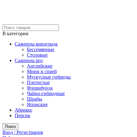
В категории
Саженцы винограда
Бессемянные
Столовые
Саженцы роз
Английские
Мини и спрей
Мускусные гибриды
Плетистые
Флорибунда
Чайно-гибридные
Шрабы
Японские
Абрикос
Персик
Поиск
Вход / Регистрация