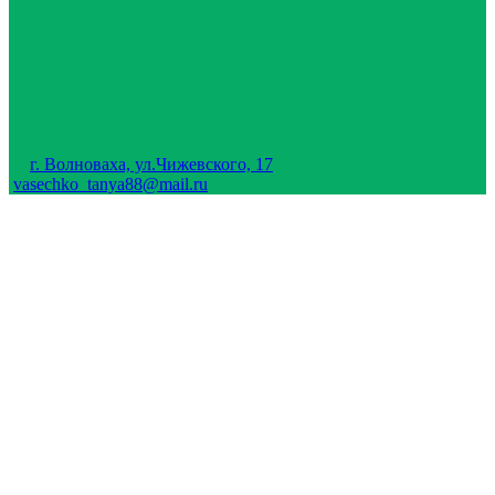
г. Волноваха, ул.Чижевского, 17
vasechko_tanya88@mail.ru