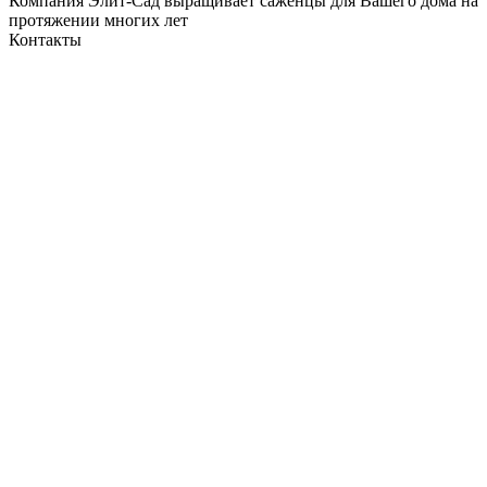
Компания Элит-Сад выращивает саженцы для Вашего дома на
протяжении многих лет
Контакты