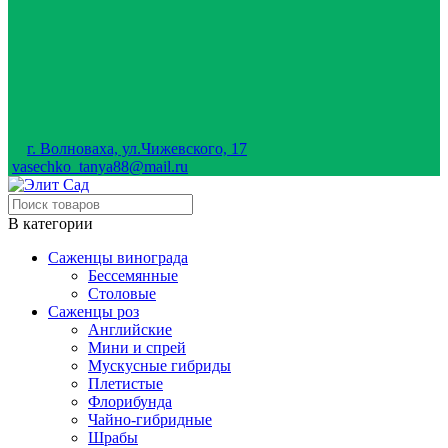
г. Волноваха, ул.Чижевского, 17
vasechko_tanya88@mail.ru
В категории
Саженцы винограда
Бессемянные
Столовые
Саженцы роз
Английские
Мини и спрей
Мускусные гибриды
Плетистые
Флорибунда
Чайно-гибридные
Шрабы