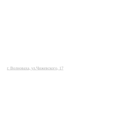
г. Волноваха, ул.Чижевского, 17
Политика конфиденциальности