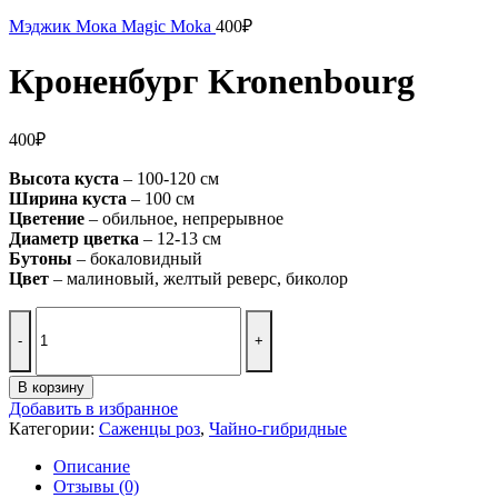
Мэджик Мока Magic Moka
400
₽
Кроненбург Kronenbourg
400
₽
Высота куста
– 100-120 см
Ширина куста
– 100 см
Цветение
– обильное, непрерывное
Диаметр цветка
– 12-13 см
Бутоны
– бокаловидный
Цвет
– малиновый, желтый реверс, биколор
Количество
товара
Кроненбург
Kronenbourg
В корзину
Добавить в избранное
Категории:
Саженцы роз
,
Чайно-гибридные
Описание
Отзывы (0)