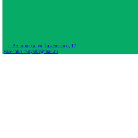
г. Волноваха, ул.Чижевского, 17
vasechko_tanya88@mail.ru