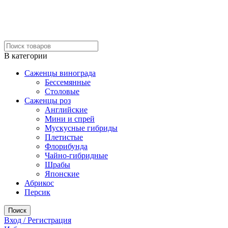
В категории
Саженцы винограда
Бессемянные
Столовые
Саженцы роз
Английские
Мини и спрей
Мускусные гибриды
Плетистые
Флорибунда
Чайно-гибридные
Шрабы
Японские
Абрикос
Персик
Поиск
Вход / Регистрация