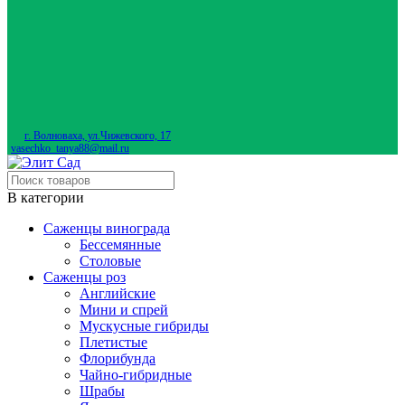
г. Волноваха, ул.Чижевского, 17
vasechko_tanya88@mail.ru
В категории
Саженцы винограда
Бессемянные
Столовые
Саженцы роз
Английские
Мини и спрей
Мускусные гибриды
Плетистые
Флорибунда
Чайно-гибридные
Шрабы