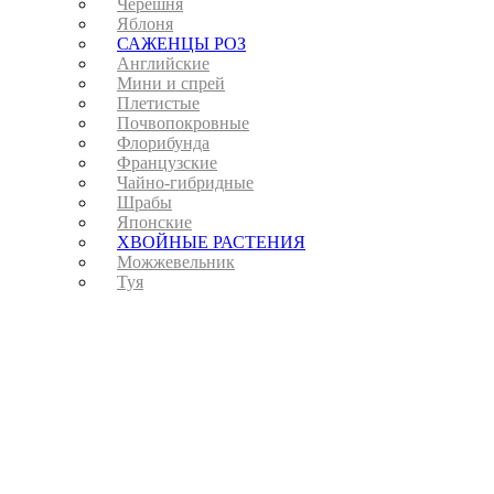
Черешня
Яблоня
САЖЕНЦЫ РОЗ
Английские
Мини и спрей
Плетистые
Почвопокровные
Флорибунда
Французские
Чайно-гибридные
Шрабы
Японские
ХВОЙНЫЕ РАСТЕНИЯ
Можжевельник
Туя