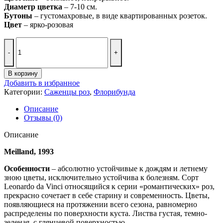
Диаметр цветка
– 7-10 см.
Бутоны
– густомахровые, в виде квартированных розеток.
Цвет
– ярко-розовая
Количество
товара
Леонардо
да
В корзину
Винчи
Добавить в избранное
Leonardo
Категории:
Саженцы роз
,
Флорибунда
da
Vinci
Описание
Отзывы (0)
Описание
Meilland, 1993
Особенности
– абсолютно устойчивые к дождям и летнему
зною цветы, исключительно устойчива к болезням. Сорт
Leonardo da Vinci относящийся к серии «романтических» роз,
прекрасно сочетает в себе старину и современность. Цветы,
появляющиеся на протяжении всего сезона, равномерно
распределены по поверхности куста. Листва густая, темно-
зеленая, с глянцевой поверхностью.