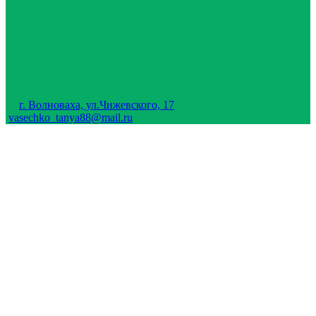
г. Волноваха, ул.Чижевского, 17
vasechko_tanya88@mail.ru