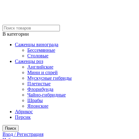
В категории
Саженцы винограда
Бессемянные
Столовые
Саженцы роз
Английские
Мини и спрей
Мускусные гибриды
Плетистые
Флорибунда
Чайно-гибридные
Шрабы
Японские
Абрикос
Персик
Поиск
Вход / Регистрация