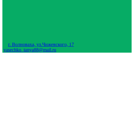
г. Волноваха, ул.Чижевского, 17
vasechko_tanya88@mail.ru