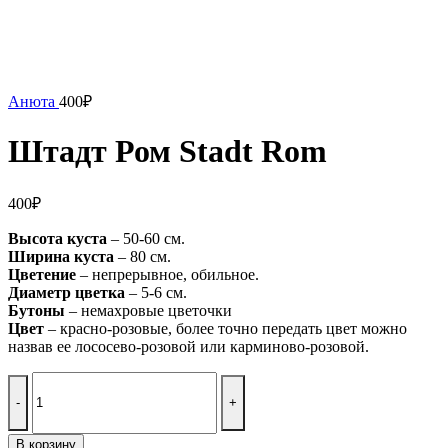
Анюта
400
₽
Штадт Ром Stadt Rom
400
₽
Высота куста
– 50-60 см.
Ширина куста
– 80 см.
Цветение
– непрерывное, обильное.
Диаметр цветка
– 5-6 см.
Бутоны
– немахровые цветочки
Цвет
– красно-розовые, более точно передать цвет можно
назвав ее лососево-розовой или карминово-розовой.
Количество
товара
Штадт
Ром
В корзину