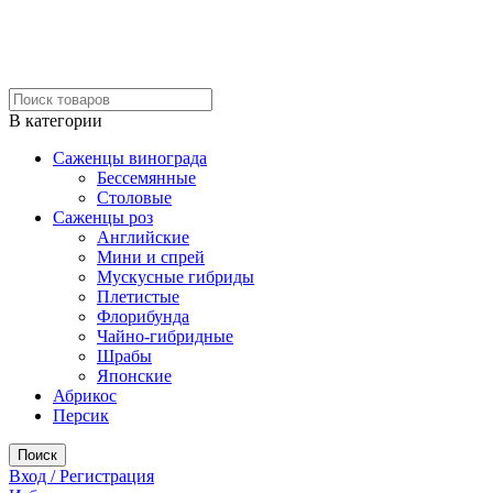
В категории
Саженцы винограда
Бессемянные
Столовые
Саженцы роз
Английские
Мини и спрей
Мускусные гибриды
Плетистые
Флорибунда
Чайно-гибридные
Шрабы
Японские
Абрикос
Персик
Поиск
Вход / Регистрация