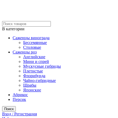
В категории
Саженцы винограда
Бессемянные
Столовые
Саженцы роз
Английские
Мини и спрей
Мускусные гибриды
Плетистые
Флорибунда
Чайно-гибридные
Шрабы
Японские
Абрикос
Персик
Поиск
Вход / Регистрация