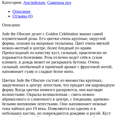
Категории:
Английские
,
Саженцы роз
Описание
Отзывы (0)
Описание
Jude the Obscure делит с Golden Celebration звание самой
изумительной розы. Его цветки очень крупные, округлой
формы, похожи на махровые тюльпаны. Цвет очень мягкий
нежно-желтый в центре, более бледный по краям.
Превосходный по качеству куст, сильный, практически не
поражается болезнями. Роза отлично ведет себя в сухом
климате, в дождь может не раскрывать бутоны. Очень
сильный, необычный и приятный аромат с фруктовой нотой,
напоминает гуаву и сладкое белое вино.
Цветки Jude the Obscure состоят из множества крупных,
закрученных к центру лепестков, что придает им шаровидную
форму. Когда цветки немного раскроются, они выглядят
волнистыми. Окраска великолепная – смесь нежно-
абрикосового и сливочного в центре, с бледными, кремово-
белыми внешними лепестками. Они напоминают нежные
тона чайных роз 19 века. Появляются по одному и в
небольших кистях, но повреждаются дождями и росой. Куст