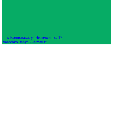
г. Волноваха, ул.Чижевского, 17
vasechko_tanya88@mail.ru